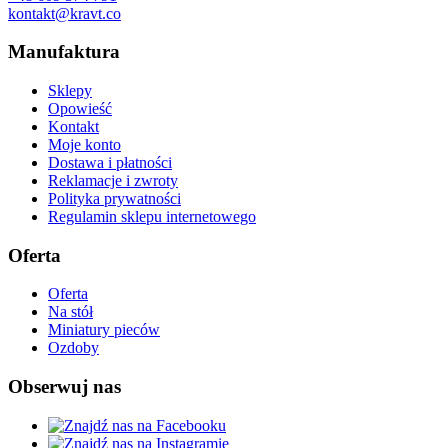
kontakt@kravt.co
Manufaktura
Sklepy
Opowieść
Kontakt
Moje konto
Dostawa i płatności
Reklamacje i zwroty
Polityka prywatności
Regulamin sklepu internetowego
Oferta
Oferta
Na stół
Miniatury pieców
Ozdoby
Obserwuj nas