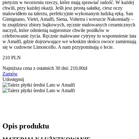
pietyzm w tworzeniu rzeczy, które mają sprawiać radość. W każdej
chwili, przy każdej okazji. Jeśli jesz prostą sałatkę, ciesz oczy
malowidłem na talerzu, perfekcyjnie wykonanym ludzką ręką. San
Gimignano, Vietri, Amalfi, Siena, Volterra i wreszcie Nakomiady –
tu znajdziesz zbiory bajkowych, ręcznie malowanych ceramicznych
naczyń, które odmienią najprostsze chwile posiłków w
celebrowanie życia. Ręcznie malowane cytryny to wspomnienie lata
w Amalfi, gdzie dojrzewające we włoskim słońcu owoce zamieniają
się w cudowne Limoncello. A nam przypominają o lecie.
210 PLN
Najniższa cena z ostatnich 30 dni:
210,00
zł
Zamów
Udostępnij
Opis produktu