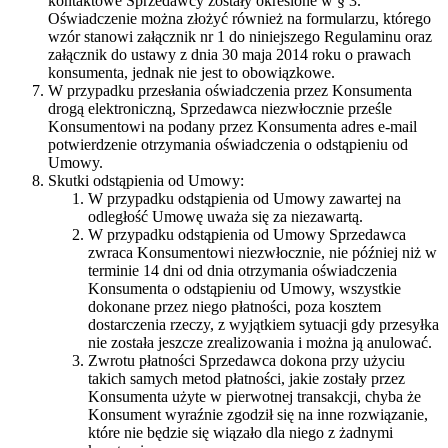
kontaktowe Sprzedawcy zostały określone w § 3.
Oświadczenie można złożyć również na formularzu, którego
wzór stanowi załącznik nr 1 do niniejszego Regulaminu oraz
załącznik do ustawy z dnia 30 maja 2014 roku o prawach
konsumenta, jednak nie jest to obowiązkowe.
W przypadku przesłania oświadczenia przez Konsumenta
drogą elektroniczną, Sprzedawca niezwłocznie prześle
Konsumentowi na podany przez Konsumenta adres e-mail
potwierdzenie otrzymania oświadczenia o odstąpieniu od
Umowy.
Skutki odstąpienia od Umowy:
W przypadku odstąpienia od Umowy zawartej na
odległość Umowę uważa się za niezawartą.
W przypadku odstąpienia od Umowy Sprzedawca
zwraca Konsumentowi niezwłocznie, nie później niż w
terminie 14 dni od dnia otrzymania oświadczenia
Konsumenta o odstąpieniu od Umowy, wszystkie
dokonane przez niego płatności, poza kosztem
dostarczenia rzeczy, z wyjątkiem sytuacji gdy przesyłka
nie została jeszcze zrealizowania i można ją anulować.
Zwrotu płatności Sprzedawca dokona przy użyciu
takich samych metod płatności, jakie zostały przez
Konsumenta użyte w pierwotnej transakcji, chyba że
Konsument wyraźnie zgodził się na inne rozwiązanie,
które nie będzie się wiązało dla niego z żadnymi