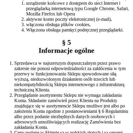
urządzenie końcowe z dostępem do sieci Internet i
przeglądarką internetową typu Google Chrome, Safari,
Mozilla Firefox lub Opera
aktywne konto poczty elektronicznej (e-mail),
włączona obsługa plików cookies,
Włączona obsługa pamięci podręcznej przeglądarki.
§ 5
Informacje ogólne
Sprzedawca w najszerszym dopuszczalnym przez prawo
zakresie nie ponosi odpowiedzialności za zakłócenia w tym
przerwy w funkcjonowaniu Sklepu spowodowane siłą
wyższą, niedozwolonym działaniem osób trzecich lub
niekompatybilnością Sklepu internetowego z infrastrukturą
techniczną Klienta.
Przeglądanie asortymentu Sklepu nie wymaga zakładania
Konta. Składanie zamówień przez Klienta na Produkty
znajdujące się w asortymencie Sklepu możliwe jest albo po
założeniu Konta zgodnie z postanowieniami § 6 Regulaminu
albo przez podanie niezbędnych danych osobowych i
adresowych umożliwiających realizację Zamówienia bez
zakładania Konta.
Ceny podane w Sklepie są w polskich złotych i są cenami