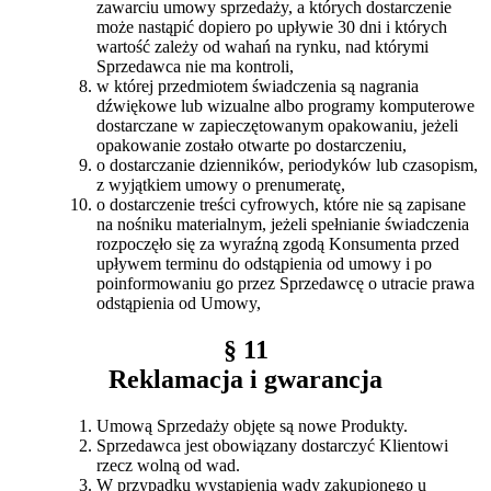
zawarciu umowy sprzedaży, a których dostarczenie
może nastąpić dopiero po upływie 30 dni i których
wartość zależy od wahań na rynku, nad którymi
Sprzedawca nie ma kontroli,
w której przedmiotem świadczenia są nagrania
dźwiękowe lub wizualne albo programy komputerowe
dostarczane w zapieczętowanym opakowaniu, jeżeli
opakowanie zostało otwarte po dostarczeniu,
o dostarczanie dzienników, periodyków lub czasopism,
z wyjątkiem umowy o prenumeratę,
o dostarczenie treści cyfrowych, które nie są zapisane
na nośniku materialnym, jeżeli spełnianie świadczenia
rozpoczęło się za wyraźną zgodą Konsumenta przed
upływem terminu do odstąpienia od umowy i po
poinformowaniu go przez Sprzedawcę o utracie prawa
odstąpienia od Umowy,
§ 11
Reklamacja i gwarancja
Umową Sprzedaży objęte są nowe Produkty.
Sprzedawca jest obowiązany dostarczyć Klientowi
rzecz wolną od wad.
W przypadku wystąpienia wady zakupionego u