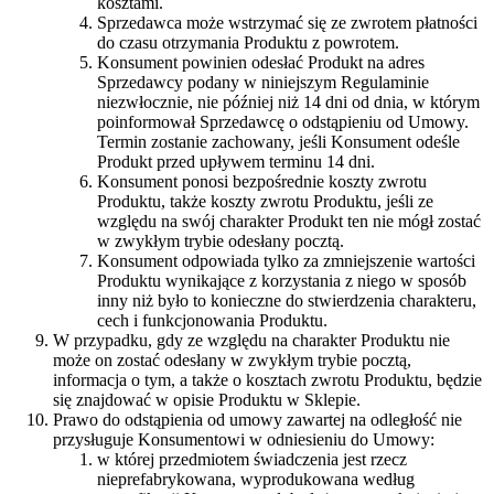
kosztami.
Sprzedawca może wstrzymać się ze zwrotem płatności
do czasu otrzymania Produktu z powrotem.
Konsument powinien odesłać Produkt na adres
Sprzedawcy podany w niniejszym Regulaminie
niezwłocznie, nie później niż 14 dni od dnia, w którym
poinformował Sprzedawcę o odstąpieniu od Umowy.
Termin zostanie zachowany, jeśli Konsument odeśle
Produkt przed upływem terminu 14 dni.
Konsument ponosi bezpośrednie koszty zwrotu
Produktu, także koszty zwrotu Produktu, jeśli ze
względu na swój charakter Produkt ten nie mógł zostać
w zwykłym trybie odesłany pocztą.
Konsument odpowiada tylko za zmniejszenie wartości
Produktu wynikające z korzystania z niego w sposób
inny niż było to konieczne do stwierdzenia charakteru,
cech i funkcjonowania Produktu.
W przypadku, gdy ze względu na charakter Produktu nie
może on zostać odesłany w zwykłym trybie pocztą,
informacja o tym, a także o kosztach zwrotu Produktu, będzie
się znajdować w opisie Produktu w Sklepie.
Prawo do odstąpienia od umowy zawartej na odległość nie
przysługuje Konsumentowi w odniesieniu do Umowy:
w której przedmiotem świadczenia jest rzecz
nieprefabrykowana, wyprodukowana według