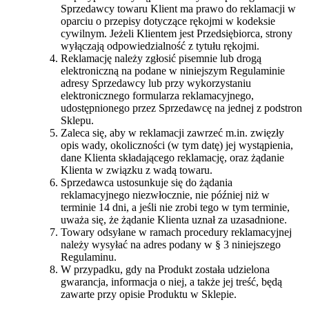
Sprzedawcy towaru Klient ma prawo do reklamacji w
oparciu o przepisy dotyczące rękojmi w kodeksie
cywilnym. Jeżeli Klientem jest Przedsiębiorca, strony
wyłączają odpowiedzialność z tytułu rękojmi.
Reklamację należy zgłosić pisemnie lub drogą
elektroniczną na podane w niniejszym Regulaminie
adresy Sprzedawcy lub przy wykorzystaniu
elektronicznego formularza reklamacyjnego,
udostępnionego przez Sprzedawcę na jednej z podstron
Sklepu.
Zaleca się, aby w reklamacji zawrzeć m.in. zwięzły
opis wady, okoliczności (w tym datę) jej wystąpienia,
dane Klienta składającego reklamację, oraz żądanie
Klienta w związku z wadą towaru.
Sprzedawca ustosunkuje się do żądania
reklamacyjnego niezwłocznie, nie później niż w
terminie 14 dni, a jeśli nie zrobi tego w tym terminie,
uważa się, że żądanie Klienta uznał za uzasadnione.
Towary odsyłane w ramach procedury reklamacyjnej
należy wysyłać na adres podany w § 3 niniejszego
Regulaminu.
W przypadku, gdy na Produkt została udzielona
gwarancja, informacja o niej, a także jej treść, będą
zawarte przy opisie Produktu w Sklepie.