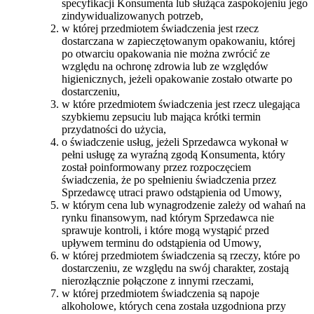
specyfikacji Konsumenta lub służąca zaspokojeniu jego
zindywidualizowanych potrzeb,
w której przedmiotem świadczenia jest rzecz
dostarczana w zapieczętowanym opakowaniu, której
po otwarciu opakowania nie można zwrócić ze
względu na ochronę zdrowia lub ze względów
higienicznych, jeżeli opakowanie zostało otwarte po
dostarczeniu,
w które przedmiotem świadczenia jest rzecz ulegająca
szybkiemu zepsuciu lub mająca krótki termin
przydatności do użycia,
o świadczenie usług, jeżeli Sprzedawca wykonał w
pełni usługę za wyraźną zgodą Konsumenta, który
został poinformowany przez rozpoczęciem
świadczenia, że po spełnieniu świadczenia przez
Sprzedawcę utraci prawo odstąpienia od Umowy,
w którym cena lub wynagrodzenie zależy od wahań na
rynku finansowym, nad którym Sprzedawca nie
sprawuje kontroli, i które mogą wystąpić przed
upływem terminu do odstąpienia od Umowy,
w której przedmiotem świadczenia są rzeczy, które po
dostarczeniu, ze względu na swój charakter, zostają
nierozłącznie połączone z innymi rzeczami,
w której przedmiotem świadczenia są napoje
alkoholowe, których cena została uzgodniona przy