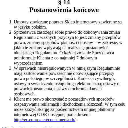
§ 14
Postanowienia końcowe
Umowy zawierane poprzez Sklep internetowy zawierane są
w języku polskim.
Sprzedawca zastrzega sobie prawo do dokonywania zmian
Regulaminu z ważnych przyczyn to jest: zmiany przepisów
prawa, zmiany sposobów płatności i dostaw – w zakresie, w
jakim te zmiany wpływają na realizację postanowień
niniejszego Regulaminu. O każdej zmianie Sprzedawca
poinformuje Klienta z co najmniej 7 dniowym
wyprzedzeniem.
W sprawach nieuregulowanych w niniejszym Regulaminie
mają zastosowanie powszechnie obowiązujące przepisy
prawa polskiego, w szczególności: Kodeksu cywilnego;
ustawy o świadczeniu usług drogą elektroniczną; ustawy o
prawach konsumenta, ustawy o ochronie danych
osobowych.
Klient ma prawo skorzystać z pozasądowych sposobów
rozpatrywania reklamacji i dochodzenia roszczeń. W tym celu
może złożyć skargę za pośrednictwem unijnej platformy
internetowej ODR dostępnej pod adresem:
http://ec.europa.eu/consumers/odr/
.