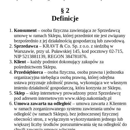
§ 2
Definicje
Konsument
– osoba fizyczna zawierająca ze Sprzedawcą
umowę w ramach Sklepu, której przedmiot nie jest związany
bezpośrednio z jej działalnością gospodarczą lub zawodową.
Sprzedawca
– KRAVT & Co. Sp. z o.o. z siedzibą w
Warszawie, przy ul. Puławskiej 145, kod pocztowy 02-715,
NIP 5213881139, REGON 384781876.
Klient
– każdy podmiot dokonujący zakupów za
pośrednictwem Sklepu.
Przedsiębiorca
– osoba fizyczna, osoba prawna i jednostka
organizacyjna niebędąca osobą prawną, której odrębna
ustawa przyznaje zdolność prawną, wykonująca we własnym
imieniu działalność gospodarczą, która korzysta ze Sklepu.
Sklep
– sklep internetowy prowadzony przez Sprzedawcę
pod adresem internetowym www.sklep.nakomiady.pl
Umowa zawarta na odległość
– umowa zawarta z Klientem
w ramach zorganizowanego systemu zawierania umów na
odległość (w ramach Sklepu), bez jednoczesnej fizycznej
obecności stron, z wyłącznym wykorzystaniem jednego lub
większej liczby środków porozumiewania się na odległość do
chwili zawarcia umowy włącznie.