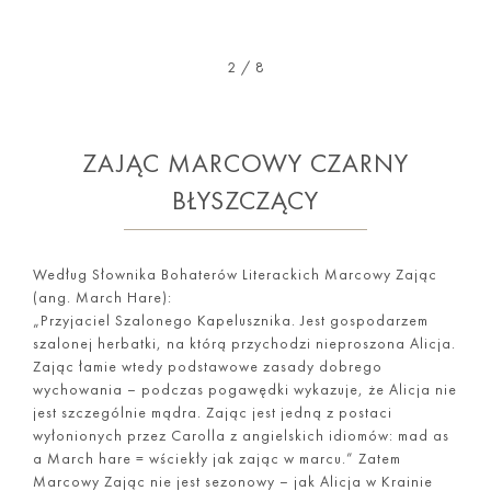
2
/
8
ZAJĄC MARCOWY CZARNY
BŁYSZCZĄCY
Według Słownika Bohaterów Literackich Marcowy Zając
(ang. March Hare):
„Przyjaciel Szalonego Kapelusznika. Jest gospodarzem
szalonej herbatki, na którą przychodzi nieproszona Alicja.
Zając łamie wtedy podstawowe zasady dobrego
wychowania – podczas pogawędki wykazuje, że Alicja nie
jest szczególnie mądra. Zając jest jedną z postaci
wyłonionych przez Carolla z angielskich idiomów: mad as
a March hare = wściekły jak zając w marcu.” Zatem
Marcowy Zając nie jest sezonowy – jak Alicja w Krainie