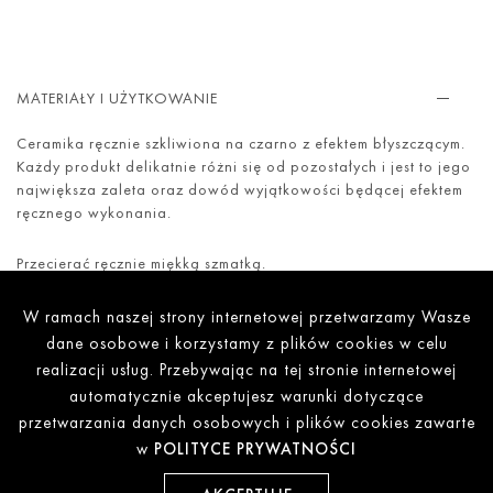
MATERIAŁY I UŻYTKOWANIE
Ceramika ręcznie szkliwiona na czarno z efektem błyszczącym.
Każdy produkt delikatnie różni się od pozostałych i jest to jego
największa zaleta oraz dowód wyjątkowości będącej efektem
ręcznego wykonania.
Przecierać ręcznie miękką szmatką.
W ramach naszej strony internetowej przetwarzamy Wasze
ROZMIAR I DANE TECHNICZNE
dane osobowe i korzystamy z plików cookies w celu
realizacji usług. Przebywając na tej stronie internetowej
automatycznie akceptujesz warunki dotyczące
INFORMACJE O WYSYŁCE
przetwarzania danych osobowych i plików cookies zawarte
w
POLITYCE PRYWATNOŚCI