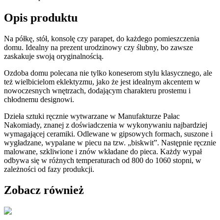
Opis produktu
Na półkę, stół, konsolę czy parapet, do każdego pomieszczenia
domu. Idealny na prezent urodzinowy czy ślubny, bo zawsze
zaskakuje swoją oryginalnością.
Ozdoba domu polecana nie tylko koneserom stylu klasycznego, ale
też wielbicielom eklektyzmu, jako że jest idealnym akcentem w
nowoczesnych wnętrzach, dodającym charakteru prostemu i
chłodnemu designowi.
Dzieła sztuki ręcznie wytwarzane w Manufakturze Pałac
Nakomiady, znanej z doświadczenia w wykonywaniu najbardziej
wymagającej ceramiki. Odlewane w gipsowych formach, suszone i
wygładzane, wypalane w piecu na tzw. „biskwit”. Następnie ręcznie
malowane, szkliwione i znów wkładane do pieca. Każdy wypał
odbywa się w różnych temperaturach od 800 do 1060 stopni, w
zależności od fazy produkcji.
Zobacz również