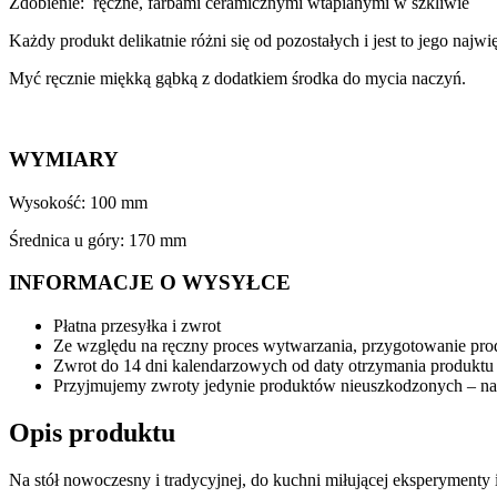
Zdobienie: ręczne, farbami ceramicznymi wtapianymi w szkliwie
Każdy produkt delikatnie różni się od pozostałych i jest to jego na
Myć ręcznie miękką gąbką z dodatkiem środka do mycia naczyń.
WYMIARY
Wysokość: 100 mm
Średnica u góry: 170 mm
INFORMACJE O WYSYŁCE
Płatna przesyłka i zwrot
Ze względu na ręczny proces wytwarzania, przygotowanie prod
Zwrot do 14 dni kalendarzowych od daty otrzymania produktu
Przyjmujemy zwroty jedynie produktów nieuszkodzonych – nal
Opis produktu
Na stół nowoczesny i tradycyjnej, do kuchni miłującej eksperymenty i