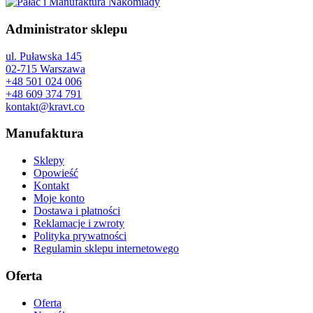
Administrator sklepu
ul. Puławska 145
02-715 Warszawa
+48 501 024 006
+48 609 374 791
kontakt@kravt.co
Manufaktura
Sklepy
Opowieść
Kontakt
Moje konto
Dostawa i płatności
Reklamacje i zwroty
Polityka prywatności
Regulamin sklepu internetowego
Oferta
Oferta