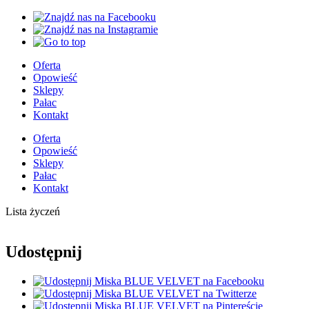
Oferta
Opowieść
Sklepy
Pałac
Kontakt
Oferta
Opowieść
Sklepy
Pałac
Kontakt
Lista życzeń
Udostępnij