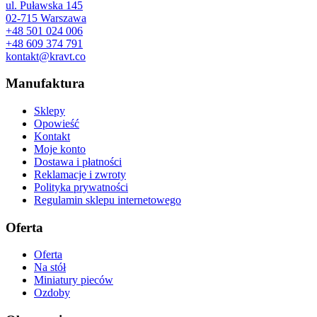
ul. Puławska 145
02-715 Warszawa
+48 501 024 006
+48 609 374 791
kontakt@kravt.co
Manufaktura
Sklepy
Opowieść
Kontakt
Moje konto
Dostawa i płatności
Reklamacje i zwroty
Polityka prywatności
Regulamin sklepu internetowego
Oferta
Oferta
Na stół
Miniatury pieców
Ozdoby