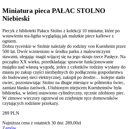
Miniatura pieca PAŁAC STOLNO
Niebieski
Piecyk z biblioteki Pałacu Stolno z kolekcji 10 miniatur, które po
wstawieniu tea-ligtha wyglądają jak malutkie piece kaflowe z
ogniem.
Dobra rycerskie w Stolnie należały do rodziny von Kuenheim przez
500 lat. Dwór wzniesiono w środku parku z malowniczymi
stawami, ulegając magii wijącej się na jego skraju rzece Pasłęce. Na
początku XX wieku, przedkładając sprawne funkcjonowanie
majątku nad własną wygodę, jeden z członków rodziny wysłany do
miasta po zakup części niezbędnych do podłączenia gospodarstwa
do budowanej sieci elektrycznej, zakupił po drodze… kolejne stado
owiec, pozostawiając Stolno na długie miesiące w półmroku świec,
zamiast blasku żarówek. Ulubionym miejscem Kuenheimów była
biblioteka, w której ustawiono cylindryczny, ręcznie zdobiony piec.
W zimowe wieczory ogrzewał on zziębnięte ręce domowników
czytających rodzinne przekazy.
289 PLN
Najniższa cena z ostatnich 30 dni:
289,00
zł
Zamów